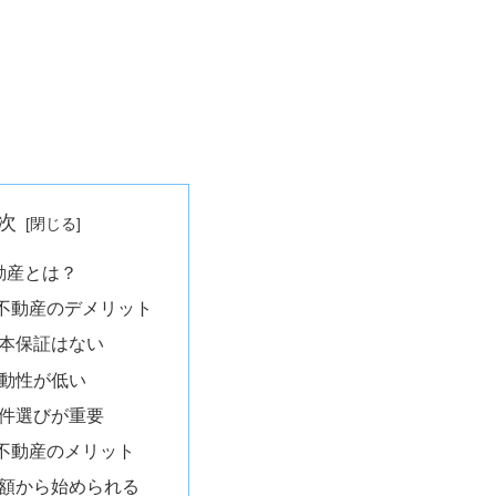
次
動産とは？
不動産のデメリット
 元本保証はない
 流動性が低い
 案件選びが重要
不動産のメリット
 少額から始められる