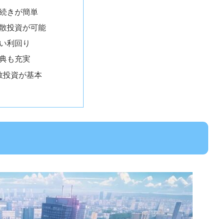
 手続きが簡単
 分散投資が可能
 高い利回り
 特典も充実
散投資が基本