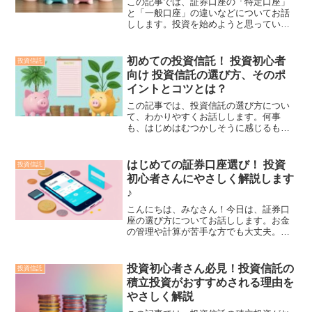
この記事では、証券口座の「特定口座」
と「一般口座」の違いなどについてお話
しします。投資を始めようと思っている
けど、どっちの口座を選んだらいいのか
な？って悩んでしまいますよね。でも、
大丈夫。知っていれば、そうむつかしい
初めての投資信託！ 投資初心者
投資信託
ことではありません。わか...
向け 投資信託の選び方、そのポ
イントとコツとは？
この記事では、投資信託の選び方につい
て、わかりやすくお話しします。何事
も、はじめはむつかしそうに感じるもの
ですが、大丈夫。一緒に楽しく学んでい
きましょう！投資信託って何？まずは、
投資信託について簡単に説明しますね。
はじめての証券口座選び！ 投資
投資信託
投資信託は、たくさんの人か...
初心者さんにやさしく解説します
♪
こんにちは、みなさん！今日は、証券口
座の選び方についてお話しします。お金
の管理や計算が苦手な方でも大丈夫。一
緒に楽しく学んでいきましょう♪証券口座
って何？銀行口座との違いは？まずは、
証券口座について知っておきましょう。
投資初心者さん必見！投資信託の
投資信託
証券口座とは、株式や投...
積立投資がおすすめされる理由を
やさしく解説