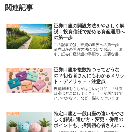
関連記事
証券口座の開設方法をやさしく解
投資信託
説 – 投資信託で始める資産運用へ
の第一歩
この記事では、投資の世界への第一歩、
証券口座の開設方法についてお話ししま
す。証券口座開設の手順や、必要な書
類、審査にかかる時間の目安、証券口座
を開設できない人の条件なども紹介しま
す。初めてのことは、むつかしく感じが
証券口座を複数持つってどうな
投資信託
ちですが、大丈夫です。いっ...
の？初心者さんにもわかるメリッ
ト・デメリット・注意点
投資興味をもちがはじめたけど、「証券
口座はどこにしよう？」「一か所だけで
いいのかな？」など、悩んではいません
か？この記事では、証券口座を複数もつ
場合のメリットやデメリット、そして注
意点をお話しします。わかりやすく解説
特定口座と一般口座の違いをやさ
投資信託
しますので、一緒にゆっく...
しく解説♪ 選び方・変更・併用の
ポイントも、投資初心者さんにわ
かりやすく解説します！