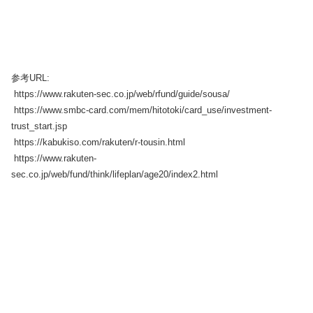
参考URL:
https://www.rakuten-sec.co.jp/web/rfund/guide/sousa/
https://www.smbc-card.com/mem/hitotoki/card_use/investment-
trust_start.jsp
https://kabukiso.com/rakuten/r-tousin.html
https://www.rakuten-
sec.co.jp/web/fund/think/lifeplan/age20/index2.html