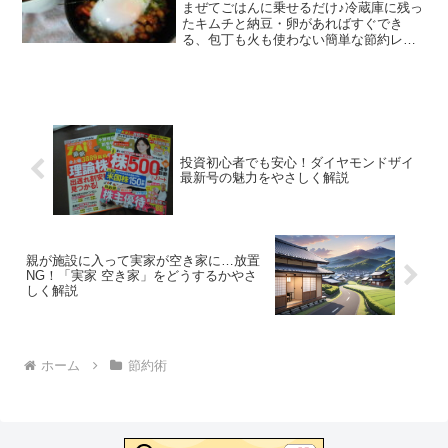
まぜてごはんに乗せるだけ♪冷蔵庫に残っ
たキムチと納豆・卵があればすぐでき
る、包丁も火も使わない簡単な節約レシ
ピです。一人暮らしの方にもおすすめで
すよ。
投資初心者でも安心！ダイヤモンドザイ
最新号の魅力をやさしく解説
親が施設に入って実家が空き家に…放置
NG！「実家 空き家」をどうするかやさ
しく解説
ホーム
節約術