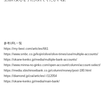
参考URL一覧
https://my-best.com/articles/661
https://www.smbc.co.jp/kojin/olive/olive-times/use/multiple-accounts/
https://okane-kenko.jp/media/multiple-bank-accounts/
https://www.minna-no-ginko.com/open-account/column/account-select/
https://media.sbishinseibank.co.jp/column/money/post-180.html
https://diamond.jp/zai/articles/-/112054
https://okane-kenko.jp/media/main-bank/