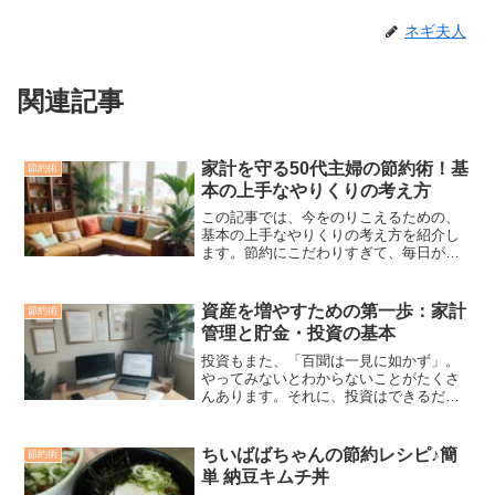
ネギ夫人
関連記事
家計を守る50代主婦の節約術！基
節約術
本の上手なやりくりの考え方
この記事では、今をのりこえるための、
基本の上手なやりくりの考え方を紹介し
ます。節約にこだわりすぎて、毎日がギ
スギスするのもよくないですよね。無理
のない節約をするための、基本の考え方
を、いっしょに確認してみましょう。▼
資産を増やすための第一歩：家計
節約術
この記事で参考にした本は...
管理と貯金・投資の基本
投資もまた、「百聞は一見に如かず」。
やってみないとわからないことがたくさ
んあります。それに、投資はできるだけ
早くとりかかって、長期運用していくこ
とが大切。とはいえ、とにかく始めれば
いいというわけではありません。まず
ちいばばちゃんの節約レシピ♪簡
節約術
は、半年分の生活費くらいの...
単 納豆キムチ丼