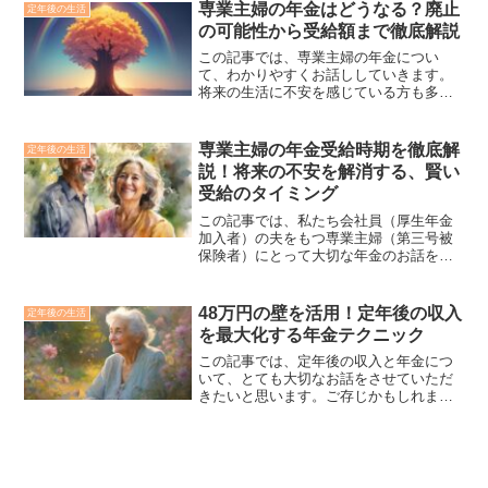
ばチャン♪この記事では、親が残した借金
専業主婦の年金はどうなる？廃止
定年後の生活
について悩んでいる方に向けて、...
の可能性から受給額まで徹底解説
この記事では、専業主婦の年金につい
て、わかりやすくお話ししていきます。
将来の生活に不安を感じている方も多い
のではないでしょうか？ 大丈夫、一緒に
理解していきましょう。▼リクルートが
運営するＦＰ無料相談はこちら家計見直
専業主婦の年金受給時期を徹底解
定年後の生活
しに特化したFP無料相談...
説！将来の不安を解消する、賢い
受給のタイミング
この記事では、私たち会社員（厚生年金
加入者）の夫をもつ専業主婦（第三号被
保険者）にとって大切な年金のお話をし
ていきます。将来のことを考えると不安
になることもあるかもしれませんが、一
緒に理解を深めていきましょう。▼リク
48万円の壁を活用！定年後の収入
定年後の生活
ルートが運営する無料FP...
を最大化する年金テクニック
この記事では、定年後の収入と年金につ
いて、とても大切なお話をさせていただ
きたいと思います。ご存じかもしれませ
んが、年金受給は、すぐに始めるのがベ
ストとは限りません。人生100年時代。定
年退職後も元気に働きつづける方が増え
ていますね。お仕事を...