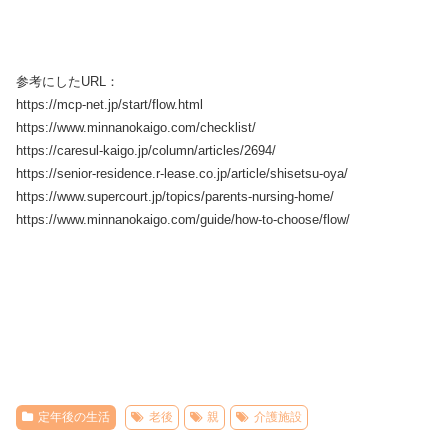
参考にしたURL：
https://mcp-net.jp/start/flow.html
https://www.minnanokaigo.com/checklist/
https://caresul-kaigo.jp/column/articles/2694/
https://senior-residence.r-lease.co.jp/article/shisetsu-oya/
https://www.supercourt.jp/topics/parents-nursing-home/
https://www.minnanokaigo.com/guide/how-to-choose/flow/
定年後の生活
老後
親
介護施設