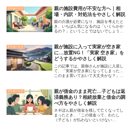
親の施設費用が不安な方へ｜相
定年後の生活
場・内訳・対処法をやさしく解説
親の介護が必要になり、施設を考えたと
き、いちばん気になるのは「いくらかか
るの？」ということではないでしょう
か。そして次に、「この費用を本当に払
えるのかな」と不安になる方も多いで
す。この記事では、親の施設費用につい
親が施設に入って実家が空き家
定年後の生活
て、相場・内訳・払えない時の...
に…放置NG！「実家 空き家」を
どうするかやさしく解説
この記事では、親御さんが施設に入居し
て、「実家が空き家になってしまった…
このまま置いておいて大丈夫かな？」と
不安になっている方に向けて、お話しし
ます。▼まずはカンタン無料査定困った
不動産の売却なら「ワケガイ」まずは
親が借金のまま死亡…子どもは返
定年後の生活
「放置しない」が大前提！実...
済義務あり？相続放棄と借金の調
べ方をやさしく解説
ネギぽん親が借金を残して亡くなってし
まったとき、「この借金って、わたし
（子ども）が払わないといけない
の…？」と、どうするべきなのか不安に
なる方もおおいんじゃないかな？ちいば