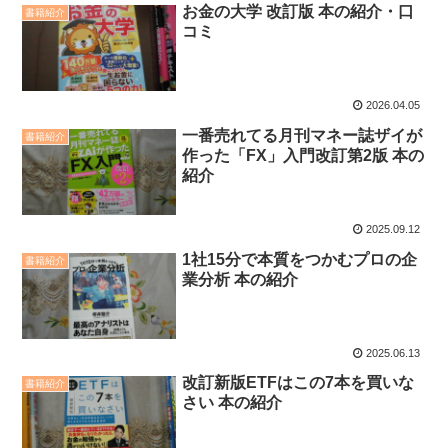
お金の大学 改訂版 本の紹介・口
書籍紹介
コミ
2026.04.05
一番売れてる月刊マネー誌ザイが
書籍紹介
作った「FX」入門改訂第2版 本の
紹介
2025.09.12
1社15分で本質をつかむプロの企
書籍紹介
業分析 本の紹介
2025.06.13
改訂新版ETFはこの7本を買いな
書籍紹介
さい 本の紹介