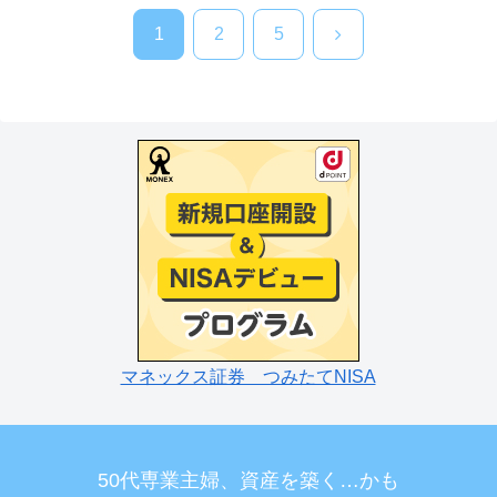
次
1
2
5
へ
マネックス証券 つみたてNISA
50代専業主婦、資産を築く…かも