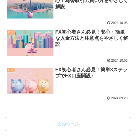
心！為替取引の買い方をやさしく
解説
2024.10.05
FX初心者さん必見！安心・簡単
ＦＸ
な入金方法と注意点をやさしく解
説
2024.10.03
FX初心者さん必見！簡単3ステッ
ＦＸ
プでFX口座開設♪
2024.09.29
次のページ