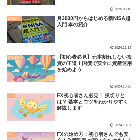
2025.03.10
月3000円からはじめる新NISA超
書籍紹介
入門 本の紹介
2024.11.18
【初心者必見】元本割れしない投
資産形成
資の王道！国債で安全に資産運用
を始めよう
2024.10.28
FX初心者さん必見！ 損切りと
ＦＸ
は？ 基本とコツをわかりやすく
解説します
2024.10.07
FXの始め方：初心者さんでも安
ＦＸ